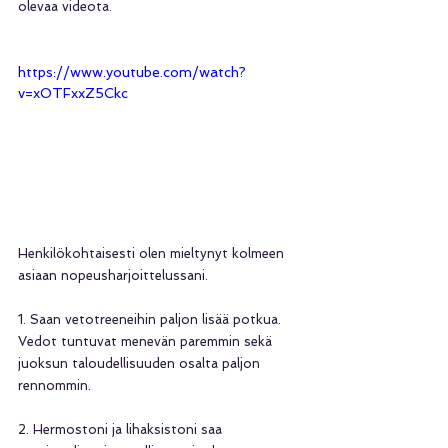
olevaa videota.
https://www.youtube.com/watch?
v=xOTFxxZ5Ckc
Henkilökohtaisesti olen mieltynyt kolmeen 
asiaan nopeusharjoittelussani.
1. Saan vetotreeneihin paljon lisää potkua. 
Vedot tuntuvat menevän paremmin sekä 
juoksun taloudellisuuden osalta paljon 
rennommin.
2. Hermostoni ja lihaksistoni saa 