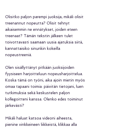
Olisitko paljon parempi juoksija, mikäli olisit 
treenannut nopeutta? Olisit tehnyt 
aikaisemmin ne ennätykset, joiden eteen 
treenaat? Tämän tekstin jälkeen tulet 
toivottavasti saamaan uusia ajatuksia siitä, 
kannattaisiko sinunkin kokeilla 
nopeustreeniä.
Olen sisällyttänyt pitkään juoksijoiden 
fyysiseen harjoitteluun nopeusharjoittelua. 
Koska tämä on työni, aika ajoin mietin myös 
omaa tapaani toimia: päivitän tietojani, luen 
tutkimuksia sekä keskustelen paljon 
kollegoitteni kanssa. Olenko edes toiminut 
järkevästi?
Mikäli haluat katsoa videoni aiheesta, 
pienine vinkkeineen liikkeistä, klikkaa alla 