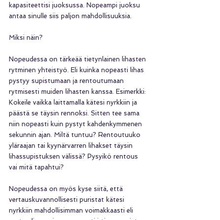
kapasiteettisi juoksussa. Nopeampi juoksu 
antaa sinulle siis paljon mahdollisuuksia.
Miksi näin?
Nopeudessa on tärkeää tietynlainen lihasten 
rytminen yhteistyö. Eli kuinka nopeasti lihas 
pystyy supistumaan ja rentoutumaan 
rytmisesti muiden lihasten kanssa. Esimerkki: 
Kokeile vaikka laittamalla kätesi nyrkkiin ja 
päästä se täysin rennoksi. Sitten tee sama 
niin nopeasti kuin pystyt kahdenkymmenen 
sekunnin ajan. Miltä tuntuu? Rentoutuuko 
yläraajan tai kyynärvarren lihakset täysin 
lihassupistuksen välissä? Pysyikö rentous 
vai mitä tapahtui?
Nopeudessa on myös kyse siitä, että 
vertauskuvannollisesti puristat kätesi 
nyrkkiin mahdollisimman voimakkaasti eli 