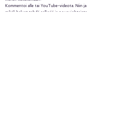
Kommentoi alle tai YouTube-videota. Niin ja 
mikäli haluat tehdä selkeää ja nousujohteista 
nopeusharjoittelua – ole yhteydessä. 
Varmasti löydämme sinulle kaikin puolin 
sopivan paketin. Alustavasti voit tutustua 
niihin 
täältä.
Luciano Posillipo
Personal trainer
fysiikkavalmentaja 
urheilufysioterapeutti.
Katso kaikki
Viimeisimmät päivitykset