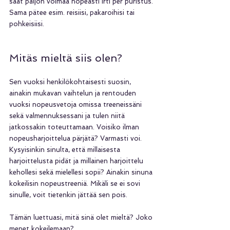
saat paljon voimaa nopeasti irti per puristus. 
Sama pätee esim. reisiisi, pakaroihisi tai 
pohkeisiisi.
Mitäs mieltä siis olen?
Sen vuoksi henkilökohtaisesti suosin, 
ainakin mukavan vaihtelun ja rentouden 
vuoksi nopeusvetoja omissa treeneissäni 
sekä valmennuksessani ja tulen niitä 
jatkossakin toteuttamaan. Voisiko ilman 
nopeusharjoittelua pärjätä? Varmasti voi. 
Kysyisinkin sinulta, että millaisesta 
harjoittelusta pidät ja millainen harjoittelu 
kehollesi sekä mielellesi sopii? Ainakin sinuna 
kokeilisin nopeustreeniä. Mikäli se ei sovi 
sinulle, voit tietenkin jättää sen pois. 
Tämän luettuasi, mitä sinä olet mieltä? Joko 
menet kokeilemaan? 