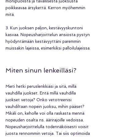
monipuolista ja tavallisesta juoksusta 
poikkeavaa ärsykettä. Kerron myöhemmin 
mitä.
3. Kun juoksen paljon, kestävyyskuntoni 
kasvaa. Nopeusharjoittelun ansiosta pystyn 
hyödyntämään kestävyyttäni paremmin 
muissakin lajeissa, esimerkiksi palloilulajeissa.
Miten sinun lenkeilläsi?
Mieti hetki peruslenkkiäsi ja sitä, millä 
vauhdilla juokset. Entä millä vauhdilla 
juokset vetoja? Onko vetotreenisi 
vauhdiltaan nopein juoksu, mihin pääset? 
Mikäli on, keholle voi olla raskasta mennä 
nopeuden osalta ns. äärirajoille vedoissa. 
Nopeusharjoittelulla todennäköisesti voisit 
juosta rennommin vetoja. Tai siis optimoida 