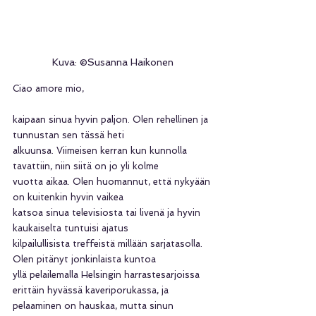
Kuva: ©Susanna Haikonen
Ciao amore mio,
kaipaan sinua hyvin paljon. Olen rehellinen ja 
tunnustan sen tässä heti
alkuunsa. Viimeisen kerran kun kunnolla 
tavattiin, niin siitä on jo yli kolme
vuotta aikaa. Olen huomannut, että nykyään 
on kuitenkin hyvin vaikea
katsoa sinua televisiosta tai livenä ja hyvin 
kaukaiselta tuntuisi ajatus
kilpailullisista treffeistä millään sarjatasolla. 
Olen pitänyt jonkinlaista kuntoa
yllä pelailemalla Helsingin harrastesarjoissa 
erittäin hyvässä kaveriporukassa, ja 
pelaaminen on hauskaa, mutta sinun 