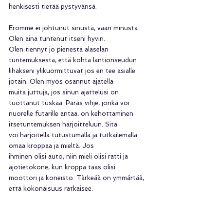
henkisesti tietää pystyvänsä. 
Eromme ei johtunut sinusta, vaan minusta. 
Olen aina tuntenut itseni hyvin.
Olen tiennyt jo pienestä alaselän 
tuntemuksesta, että kohta lantionseudun
lihakseni ylikuormittuvat jos en tee asialle 
jotain. Olen myös osannut ajatella
muita juttuja, jos sinun ajattelusi on 
tuottanut tuskaa. Paras vihje, jonka voi
nuorelle futarille antaa, on kehottaminen 
itsetuntemuksen harjoitteluun. Sitä
voi harjoitella tutustumalla ja tutkailemalla 
omaa kroppaa ja mieltä. Jos
ihminen olisi auto, niin mieli olisi ratti ja 
ajotietokone, kun kroppa taas olisi
moottori ja koneisto. Tärkeää on ymmärtää, 
että kokonaisuus ratkaisee.