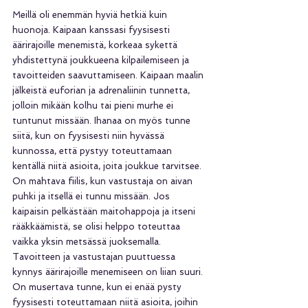
Meillä oli enemmän hyviä hetkiä kuin 
huonoja. Kaipaan kanssasi fyysisesti 
äärirajoille menemistä, korkeaa sykettä 
yhdistettynä joukkueena kilpailemiseen ja 
tavoitteiden saavuttamiseen. Kaipaan maalin 
jälkeistä euforian ja adrenaliinin tunnetta, 
jolloin mikään kolhu tai pieni murhe ei 
tuntunut missään. Ihanaa on myös tunne 
siitä, kun on fyysisesti niin hyvässä 
kunnossa, että pystyy toteuttamaan 
kentällä niitä asioita, joita joukkue tarvitsee. 
On mahtava fiilis, kun vastustaja on aivan 
puhki ja itsellä ei tunnu missään. Jos 
kaipaisin pelkästään maitohappoja ja itseni 
rääkkäämistä, se olisi helppo toteuttaa 
vaikka yksin metsässä juoksemalla. 
Tavoitteen ja vastustajan puuttuessa 
kynnys äärirajoille menemiseen on liian suuri. 
On musertava tunne, kun ei enää pysty 
fyysisesti toteuttamaan niitä asioita, joihin 