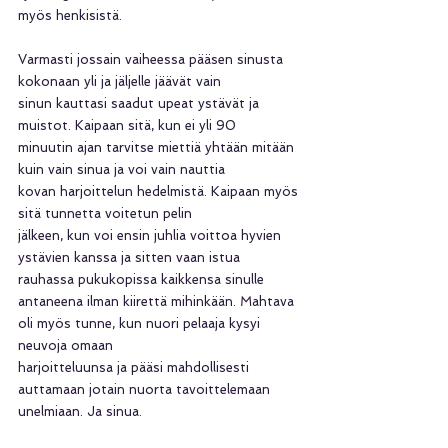
myös henkisistä.
Varmasti jossain vaiheessa pääsen sinusta 
kokonaan yli ja jäljelle jäävät vain
sinun kauttasi saadut upeat ystävät ja 
muistot. Kaipaan sitä, kun ei yli 90
minuutin ajan tarvitse miettiä yhtään mitään 
kuin vain sinua ja voi vain nauttia
kovan harjoittelun hedelmistä. Kaipaan myös 
sitä tunnetta voitetun pelin
jälkeen, kun voi ensin juhlia voittoa hyvien 
ystävien kanssa ja sitten vaan istua 
rauhassa pukukopissa kaikkensa sinulle 
antaneena ilman kiirettä mihinkään. Mahtava 
oli myös tunne, kun nuori pelaaja kysyi 
neuvoja omaan
harjoitteluunsa ja pääsi mahdollisesti 
auttamaan jotain nuorta tavoittelemaan 
unelmiaan. Ja sinua.