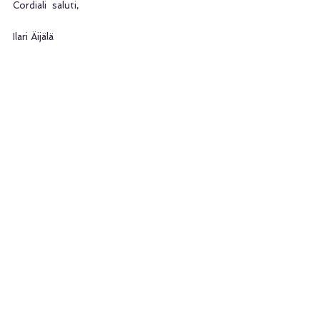
Cordiali  saluti,
Ilari Äijälä
Kiinnostaako sinua kehittää itseäsi 
modernin valmennuksen tai fysioterapian 
avulla?
Varaa aika 
fysioterapiaan tästä.
Valmennuspaketteihin, etä- tai 
lähivalmennus, voit tutustua 
tästä linkistä.