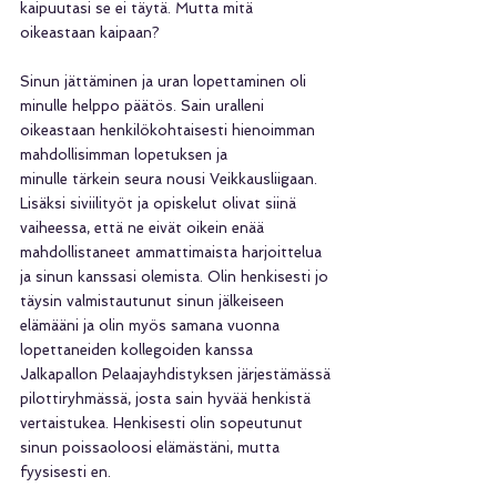
kaipuutasi se ei täytä. Mutta mitä
oikeastaan kaipaan?
Sinun jättäminen ja uran lopettaminen oli 
minulle helppo päätös. Sain uralleni
oikeastaan henkilökohtaisesti hienoimman 
mahdollisimman lopetuksen ja
minulle tärkein seura nousi Veikkausliigaan. 
Lisäksi siviilityöt ja opiskelut olivat siinä 
vaiheessa, että ne eivät oikein enää 
mahdollistaneet ammattimaista harjoittelua 
ja sinun kanssasi olemista. Olin henkisesti jo 
täysin valmistautunut sinun jälkeiseen 
elämääni ja olin myös samana vuonna 
lopettaneiden kollegoiden kanssa 
Jalkapallon Pelaajayhdistyksen järjestämässä 
pilottiryhmässä, josta sain hyvää henkistä 
vertaistukea. Henkisesti olin sopeutunut 
sinun poissaoloosi elämästäni, mutta 
fyysisesti en. 