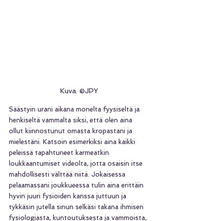
Kuva: ©JPY
Säästyin urani aikana monelta fyysiseltä ja 
henkiseltä vammalta siksi, että olen aina 
ollut kiinnostunut omasta kropastani ja 
mielestäni. Katsoin esimerkiksi aina kaikki 
peleissä tapahtuneet karmeatkin 
loukkaantumiset videolta, jotta osaisin itse 
mahdollisesti välttää niitä. Jokaisessa 
pelaamassani joukkueessa tulin aina erittäin 
hyvin juuri fysioiden kanssa juttuun ja 
tykkäsin jutella sinun selkäsi takana ihmisen 
fysiologiasta, kuntoutuksesta ja vammoista, 