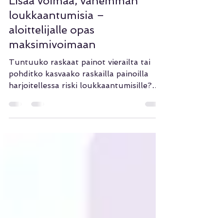
14.10.2022
2 min käytetty lukemiseen
Lisää voimaa, vähemmän
loukkaantumisia –
aloittelijalle opas
maksimivoimaan
Tuntuuko raskaat painot vierailta tai
pohditko kasvaako raskailla painoilla
harjoitellessa riski loukkaantumisille?
Saatat ajatella, että...