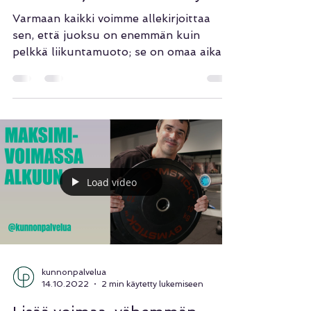
Voimaa askelille - juoksijan
voimaharjoittelun merkitys
Varmaan kaikki voimme allekirjoittaa
sen, että juoksu on enemmän kuin
pelkkä liikuntamuoto; se on omaa aikaa,
intohimoa, rentoutumista,...
Load video
kunnonpalvelua